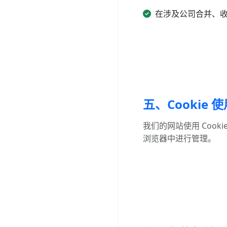
在涉及公司合并、收
五、Cookie 
我们的网站使用 Cook
浏览器中进行管理。