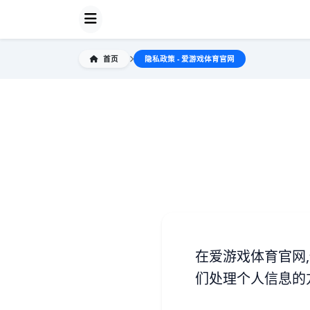
首页
隐私政策 - 爱游戏体育官网
在爱游戏体育官网
们处理个人信息的