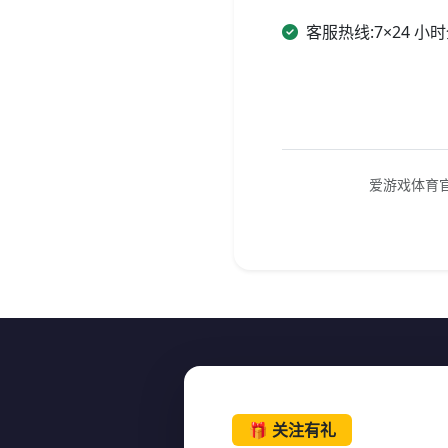
客服热线:7×24 
爱游戏体育
🎁 关注有礼