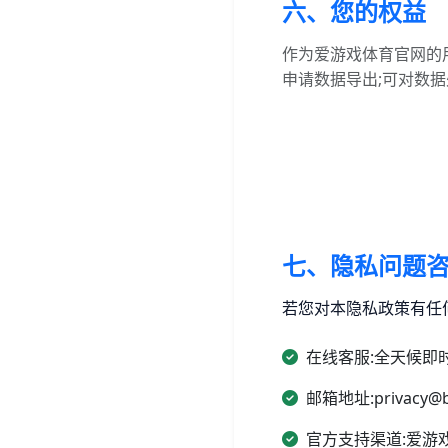
六、您的权益
作为爱游戏体育官网的用
申请数据导出;可对数
七、隐私问题
若您对本隐私政策有任何
在线客服:全天候即
邮箱地址:privacy@b
官方支持渠道:爱游