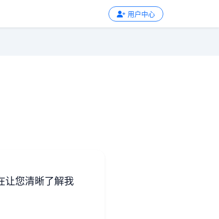
用户中心
在让您清晰了解我