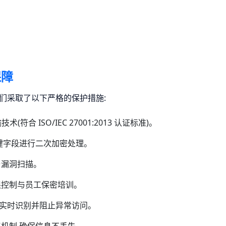
保障
们采取了以下严格的保护措施:
技术(符合 ISO/IEC 27001:2013 认证标准)。
键字段进行二次加密处理。
与漏洞扫描。
限控制与员工保密培训。
控,实时识别并阻止异常访问。