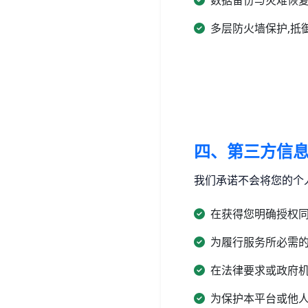
数据备份与灾难恢复
多层防火墙保护,抵
四、第三方信
我们承诺不会将您的个
在获得您明确授权
为履行服务所必需的
在法律要求或政府
为保护本平台或他