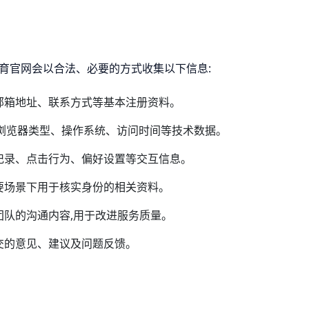
体育官网会以合法、必要的方式收集以下信息:
邮箱地址、联系方式等基本注册资料。
址、浏览器类型、操作系统、访问时间等技术数据。
记录、点击行为、偏好设置等交互信息。
要场景下用于核实身份的相关资料。
团队的沟通内容,用于改进服务质量。
交的意见、建议及问题反馈。