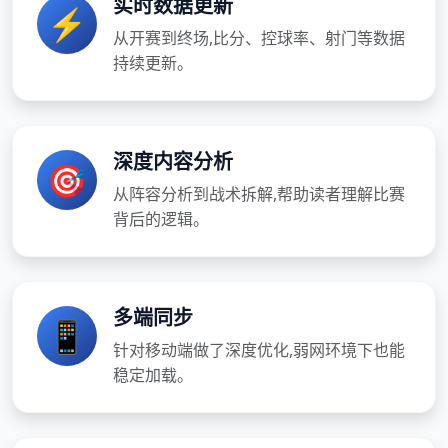
实时数据更新
⚡
从开赛到终场,比分、控球率、射门等数据
持续更新。
深度内容分析
🎯
从阵容分析到战术拆解,帮助读者理解比赛
背后的逻辑。
多端同步
📱
针对移动端做了深度优化,弱网环境下也能
稳定加载。