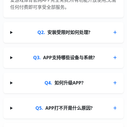
爱游戏体育官网APP完全免费,所有功能开放使用,无需
任何付费即可享受全部服务。
Q2.
安装受限时如何处理?
Q3.
APP支持哪些设备与系统?
Q4.
如何升级APP?
Q5.
APP打不开是什么原因?