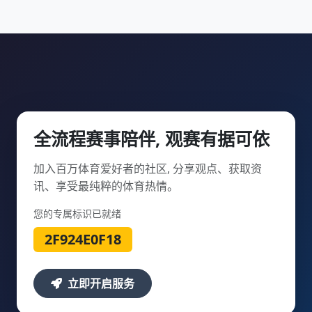
全流程赛事陪伴, 观赛有据可依
加入百万体育爱好者的社区, 分享观点、获取资
讯、享受最纯粹的体育热情。
您的专属标识已就绪
2F924E0F18
立即开启服务