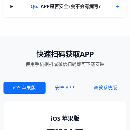
Q6.
APP是否安全?会不会有病毒?
快速扫码获取APP
使用手机相机或微信扫码即可下载安装
iOS 苹果版
安卓 APP
鸿蒙系统版
iOS 苹果版