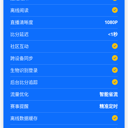
离线阅读
直播清晰度
1080P
比分延迟
<1秒
社区互动
跨设备同步
生物识别登录
后台比分追踪
流量优化
智能省流
赛事提醒
精准定时
离线数据缓存