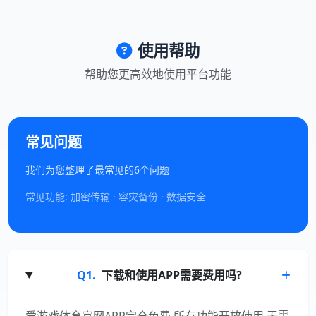
使用帮助
帮助您更高效地使用平台功能
常见问题
我们为您整理了最常见的6个问题
常见功能: 加密传输 · 容灾备份 · 数据安全
Q1.
下载和使用APP需要费用吗?