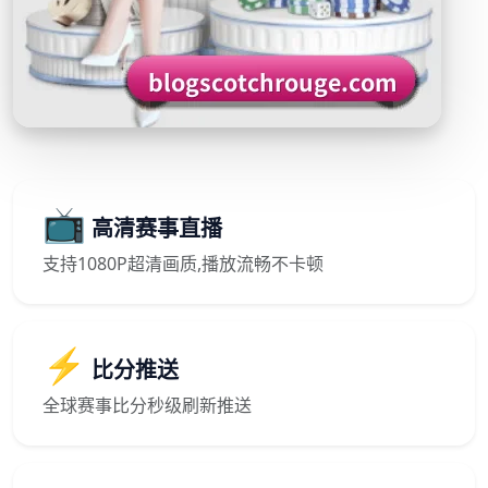
📺
高清赛事直播
支持1080P超清画质,播放流畅不卡顿
⚡
比分推送
全球赛事比分秒级刷新推送