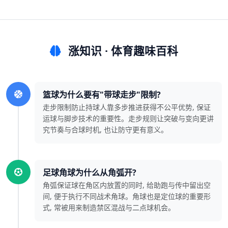
涨知识 · 体育趣味百科
篮球为什么要有"带球走步"限制?
走步限制防止持球人靠多步推进获得不公平优势, 保证
运球与脚步技术的重要性。走步规则让突破与变向更讲
究节奏与合球时机, 也让防守更有意义。
足球角球为什么从角弧开?
角弧保证球在角区内放置的同时, 给助跑与传中留出空
间, 便于执行不同战术角球。角球也是定位球的重要形
式, 常被用来制造禁区混战与二点球机会。