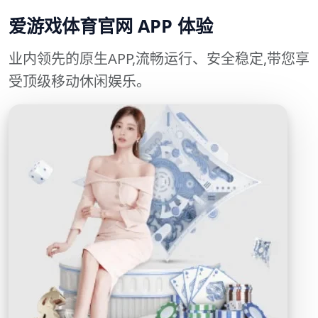
爱游戏体育官网 APP 体验
业内领先的原生APP,流畅运行、安全稳定,带您享
受顶级移动休闲娱乐。