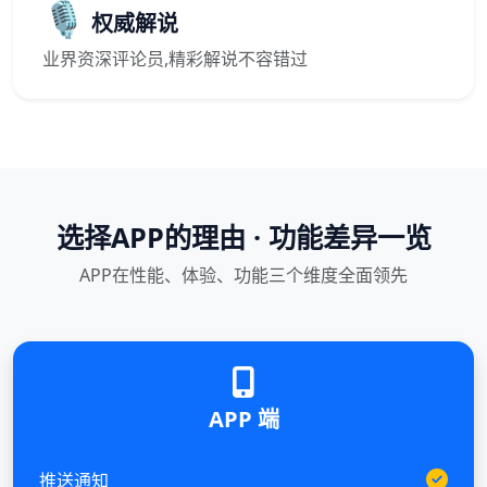
🎙️
权威解说
业界资深评论员,精彩解说不容错过
选择APP的理由 · 功能差异一览
APP在性能、体验、功能三个维度全面领先
APP 端
推送通知