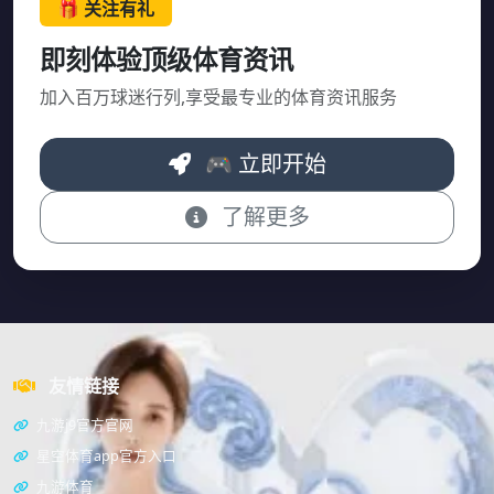
🎁 关注有礼
即刻体验顶级体育资讯
加入百万球迷行列,享受最专业的体育资讯服务
🎮 立即开始
了解更多
友情链接
九游j9官方官网
星空体育app官方入口
九游体育